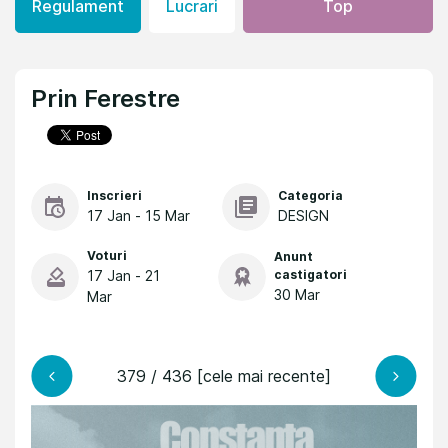
Regulament
Lucrari
Top
Prin Ferestre
Inscrieri
Categoria
17 Jan - 15 Mar
DESIGN
Voturi
Anunt
17 Jan - 21
castigatori
30 Mar
Mar
379 / 436 [cele mai recente]