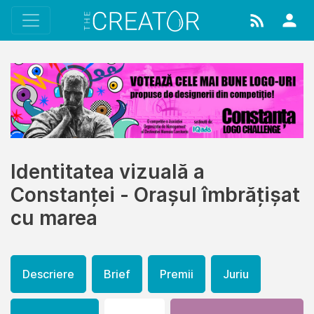
Identitatea vizuală a
Constanței - Orașul îmbrățișat
cu marea
Descriere
Brief
Premii
Juriu