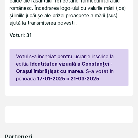
calde ale răsăritului, reflectând farmecul litoralului
românesc. Încadrarea logo-ului cu valurile mării (jos)
și liniile jucăușe ale brizei proaspete a mării (sus)
ajută la transmiterea poveștii.
Voturi: 31
Votul s-a incheiat pentru lucrarile inscrise la
editia
Identitatea vizuală a Constanței -
Orașul îmbrățișat cu marea
. S-a votat in
perioada
17-01-2025 » 21-03-2025
Parteneri