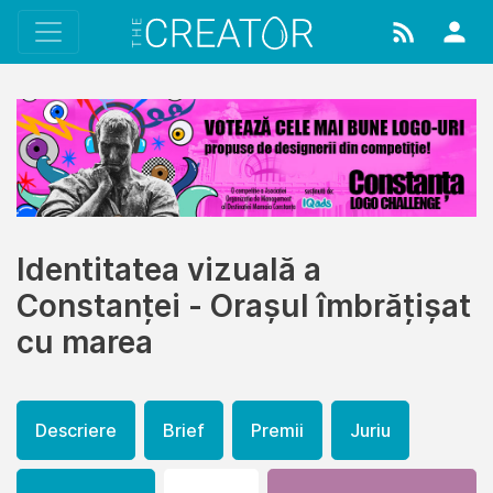
Identitatea vizuală a
Constanței - Orașul îmbrățișat
cu marea
Descriere
Brief
Premii
Juriu