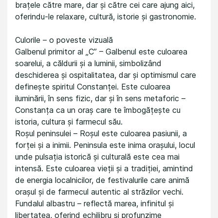
brațele către mare, dar și către cei care ajung aici,
oferindu-le relaxare, cultură, istorie și gastronomie.
Culorile – o poveste vizuală
Galbenul primitor al „C” – Galbenul este culoarea
soarelui, a căldurii și a luminii, simbolizând
deschiderea și ospitalitatea, dar și optimismul care
definește spiritul Constanței. Este culoarea
iluminării, în sens fizic, dar și în sens metaforic –
Constanța ca un oraș care te îmbogățește cu
istoria, cultura și farmecul său.
Roșul peninsulei – Roșul este culoarea pasiunii, a
forței și a inimii. Peninsula este inima orașului, locul
unde pulsația istorică și culturală este cea mai
intensă. Este culoarea vieții și a tradiției, amintind
de energia localnicilor, de festivalurile care animă
orașul și de farmecul autentic al străzilor vechi.
Fundalul albastru – reflectă marea, infinitul și
libertatea, oferind echilibru și profunzime