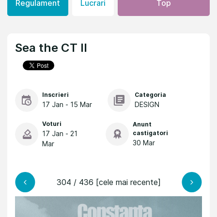
Regulament
Lucrari
Top
Sea the CT II
Inscrieri
Categoria
17 Jan - 15 Mar
DESIGN
Voturi
Anunt
17 Jan - 21
castigatori
30 Mar
Mar
304 / 436 [cele mai recente]