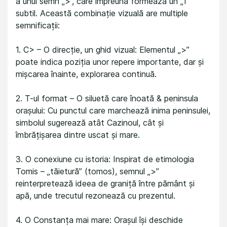
a unui semn „>”, care împreună formează un „T”
subtil. Această combinație vizuală are multiple
semnificații:
1. C> – O direcție, un ghid vizual: Elementul „>”
poate indica poziția unor repere importante, dar și
mișcarea înainte, explorarea continuă.
2. T-ul format – O siluetă care înoată & peninsula
orașului: Cu punctul care marchează inima peninsulei,
simbolul sugerează atât Cazinoul, cât și
îmbrățișarea dintre uscat și mare.
3. O conexiune cu istoria: Inspirat de etimologia
Tomis – „tăietură” (tomos), semnul „>”
reinterpretează ideea de graniță între pământ și
apă, unde trecutul rezonează cu prezentul.
4. O Constanța mai mare: Orașul își deschide