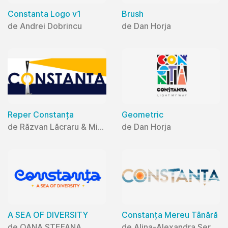
Constanta Logo v1
Brush
de Andrei Dobrincu
de Dan Horja
Reper Constanța
Geometric
de Răzvan Lăcraru & Mihaela Lăcraru
de Dan Horja
A SEA OF DIVERSITY
Constanța Mereu Tânără
de OANA ȘTEFANA
de Alina-Alexandra Șerban