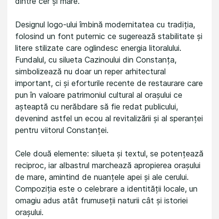
dintre cer și mare.
Designul logo-ului îmbină modernitatea cu tradiția,
folosind un font puternic ce sugerează stabilitate și
litere stilizate care oglindesc energia litoralului.
Fundalul, cu silueta Cazinoului din Constanța,
simbolizează nu doar un reper arhitectural
important, ci și eforturile recente de restaurare care
pun în valoare patrimoniul cultural al orașului ce
așteaptă cu nerăbdare să fie redat publicului,
devenind astfel un ecou al revitalizării și al speranței
pentru viitorul Constanței.
Cele două elemente: silueta și textul, se potențează
reciproc, iar albastrul marchează apropierea orașului
de mare, amintind de nuanțele apei și ale cerului.
Compoziția este o celebrare a identității locale, un
omagiu adus atât frumuseții naturii cât și istoriei
orașului.