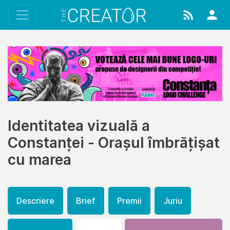
Identitatea vizuală a
Constanței - Orașul îmbrățișat
cu marea
Descriere
Brief
Premii
Juriu