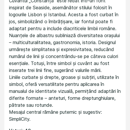
Cuvântul „Constanța” este redat într-un font
inspirat de Seaside, asemănător stilului folosit în
logourile Lisbon și Istanbul. Acesta a fost curbat în
jos, simbolizând o îmbrățișare, iar fontul poate fi
adaptat pentru a include diacriticele limbii române.
Nuanțele de albastru subliniază diversitatea orașului
– multiculturalitatea, gastronomia, istoria. Designul
urmărește simplitatea și expresivitatea, reducând
numărul de linii și concentrându-se pe câteva culori
esențiale. Totuși, între simbol și cuvânt au fost
inserate trei linii fine, sugerând valurile mării.
Liniile curbate și drepte, groase și subțiri, utilizate în
simbol, oferă versatilitate pentru aplicarea în
manualul de identitate vizuală, permițând adaptări în
diferite formate – anteturi, forme dreptunghiulare,
pătrate sau rotunde.
Mesajul central rămâne puternic și sugestiv:
SimpliCity.