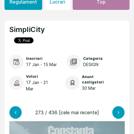
Regulament
Lucrari
Top
SimpliCity
Inscrieri
Categoria
17 Jan - 15 Mar
DESIGN
Voturi
Anunt
17 Jan - 21
castigatori
30 Mar
Mar
273 / 436 [cele mai recente]