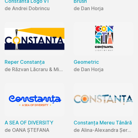
Constanta Logo v1
Brush
de Andrei Dobrincu
de Dan Horja
Reper Constanța
Geometric
de Răzvan Lăcraru & Mihaela Lăcraru
de Dan Horja
A SEA OF DIVERSITY
Constanța Mereu Tânără
de OANA ȘTEFANA
de Alina-Alexandra Șerban