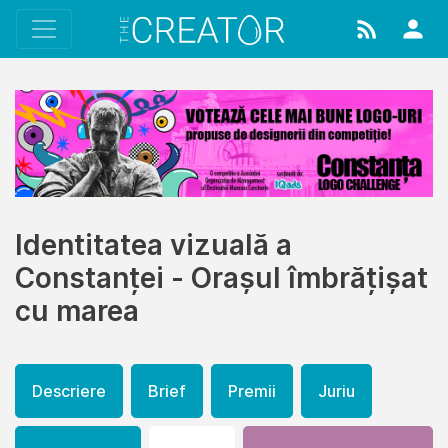
Identitatea vizuală a
Constanței - Orașul îmbrățișat
cu marea
Descriere
Brief
Premii
Juriu