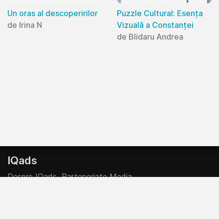
Un oras al descoperirilor
Puzzle Cultural: Esența
de Irina N
Vizuală a Constanței
de Blidaru Andrea
IQads
Despre IQads
Parteneriate Media
Creative Start-Up Program
Contributor @ IQads & SMARK
Politica Editoriala
Politica Comerciala
Legal Info