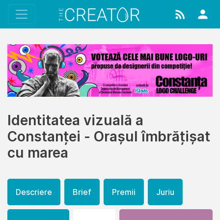
Identitatea vizuală a
Constanței - Orașul îmbrățișat
cu marea
Descriere
Brief
Premii
Juriu