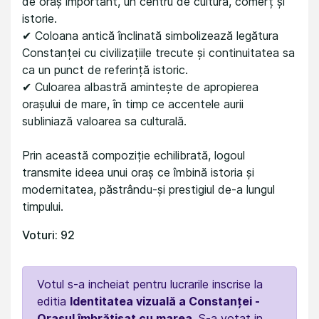
de oraș important, un centru de cultură, comerț și
istorie.
✔ Coloana antică înclinată simbolizează legătura
Constanței cu civilizațiile trecute și continuitatea sa
ca un punct de referință istoric.
✔ Culoarea albastră amintește de apropierea
orașului de mare, în timp ce accentele aurii
subliniază valoarea sa culturală.
Prin această compoziție echilibrată, logoul
transmite ideea unui oraș ce îmbină istoria și
modernitatea, păstrându-și prestigiul de-a lungul
timpului.
Voturi: 92
Votul s-a incheiat pentru lucrarile inscrise la
editia
Identitatea vizuală a Constanței -
Orașul îmbrățișat cu marea
. S-a votat in