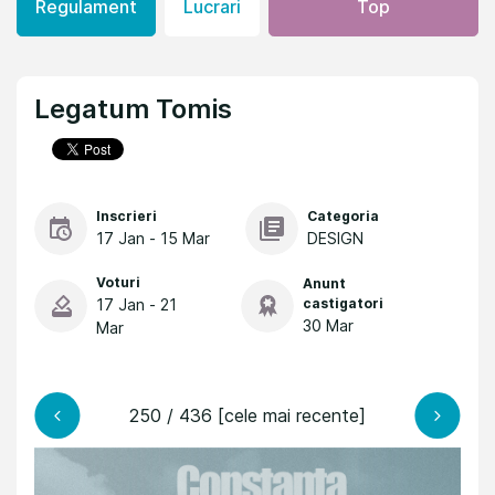
Regulament
Lucrari
Top
Legatum Tomis
Inscrieri
Categoria
17 Jan - 15 Mar
DESIGN
Voturi
Anunt
17 Jan - 21
castigatori
30 Mar
Mar
250 / 436 [cele mai recente]