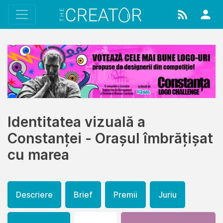
Identitatea vizuală a
Constanței - Orașul îmbrățișat
cu marea
Descriere
Brief
Premii
Juriu