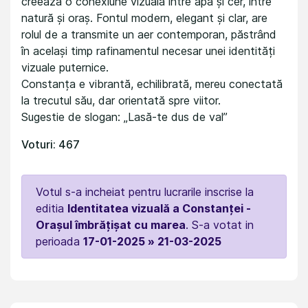
creează o conexiune vizuală între apă și cer, între
natură și oraș. Fontul modern, elegant și clar, are
rolul de a transmite un aer contemporan, păstrând
în același timp rafinamentul necesar unei identități
vizuale puternice.
Constanța e vibrantă, echilibrată, mereu conectată
la trecutul său, dar orientată spre viitor.
Sugestie de slogan: „Lasă-te dus de val”
Voturi: 467
Votul s-a incheiat pentru lucrarile inscrise la
editia
Identitatea vizuală a Constanței -
Orașul îmbrățișat cu marea
. S-a votat in
perioada
17-01-2025 » 21-03-2025