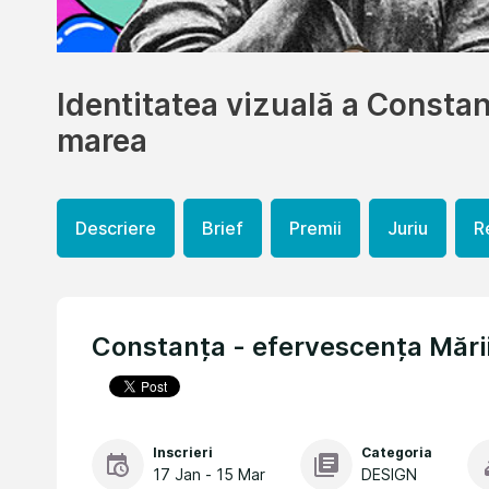
Identitatea vizuală a Constan
marea
Descriere
Brief
Premii
Juriu
R
Constanța - efervescența Mări
Inscrieri
Categoria
17 Jan - 15 Mar
DESIGN