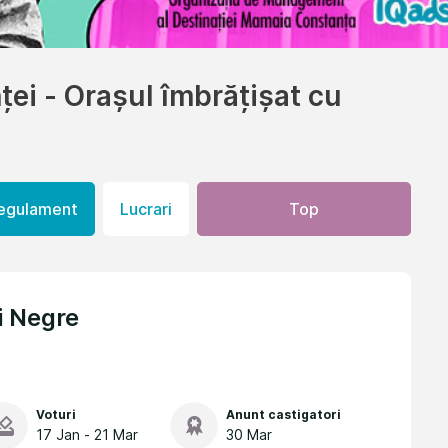
ței - Orașul îmbrățișat cu
egulament
Lucrari
Top
i Negre
Voturi
Anunt castigatori
17 Jan - 21 Mar
30 Mar