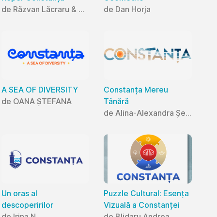
de Răzvan Lăcraru & Mihaela Lăcraru
de Dan Horja
A SEA OF DIVERSITY
Constanța Mereu
de OANA ȘTEFANA
Tânără
de Alina-Alexandra Șerban
Un oras al
Puzzle Cultural: Esența
descoperirilor
Vizuală a Constanței
de Irina N
de Blidaru Andrea