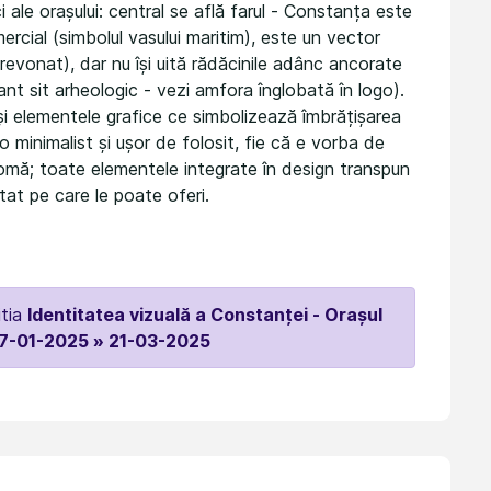
 ale orașului: central se află farul - Constanța este
rcial (simbolul vasului maritim), este un vector
 revonat), dar nu își uită rădăcinile adânc ancorate
tant sit arheologic - vezi amfora înglobată în logo).
t și elementele grafice ce simbolizează îmbrățișarea
o minimalist și ușor de folosit, fie că e vorba de
omă; toate elementele integrate în design transpun
tat pe care le poate oferi.
itia
Identitatea vizuală a Constanței - Orașul
7-01-2025 » 21-03-2025