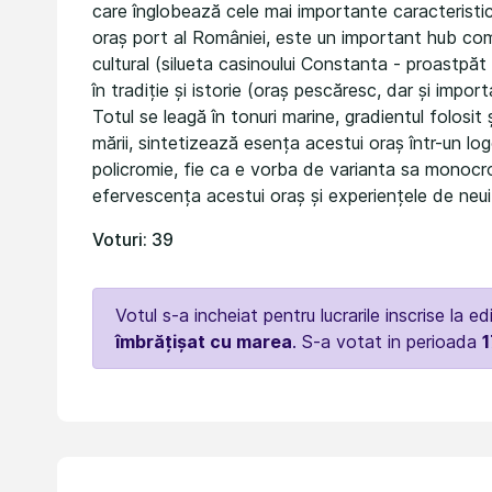
care înglobează cele mai importante caracteristici
oraș port al României, este un important hub come
cultural (silueta casinoului Constanta - proastpăt
în tradiție și istorie (oraș pescăresc, dar și impor
Totul se leagă în tonuri marine, gradientul folosi
mării, sintetizează esența acestui oraș într-un log
policromie, fie ca e vorba de varianta sa monocr
efervescența acestui oraș și experiențele de neui
Voturi: 39
Votul s-a incheiat pentru lucrarile inscrise la ed
îmbrățișat cu marea
. S-a votat in perioada
1