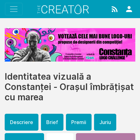
Identitatea vizuală a
Constanței - Orașul îmbrățișat
cu marea
Descriere
Brief
Premii
Juriu