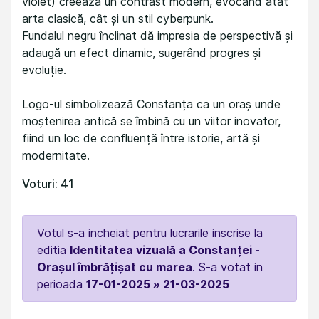
violet) creează un contrast modern, evocând atât
arta clasică, cât și un stil cyberpunk.
Fundalul negru înclinat dă impresia de perspectivă și
adaugă un efect dinamic, sugerând progres și
evoluție.
Logo-ul simbolizează Constanța ca un oraș unde
moștenirea antică se îmbină cu un viitor inovator,
fiind un loc de confluență între istorie, artă și
modernitate.
Voturi: 41
Votul s-a incheiat pentru lucrarile inscrise la
editia
Identitatea vizuală a Constanței -
Orașul îmbrățișat cu marea
. S-a votat in
perioada
17-01-2025 » 21-03-2025