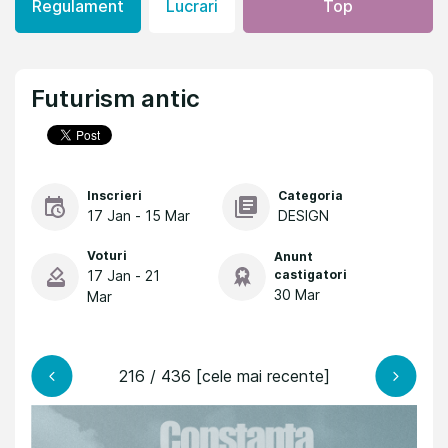
Regulament
Lucrari
Top
Futurism antic
Inscrieri
Categoria
17 Jan - 15 Mar
DESIGN
Voturi
Anunt
17 Jan - 21
castigatori
30 Mar
Mar
216 / 436 [cele mai recente]