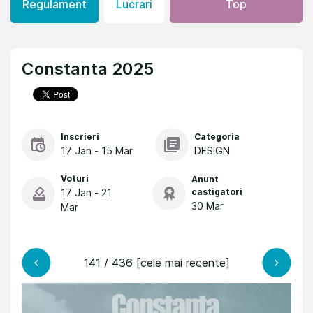
Regulament
Lucrari
Top
Constanta 2025
Inscrieri
Categoria
17 Jan - 15 Mar
DESIGN
Voturi
Anunt
17 Jan - 21
castigatori
30 Mar
Mar
141 / 436 [cele mai recente]