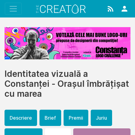
Identitatea vizuală a
Constanței - Orașul îmbrățișat
cu marea
Descriere
Brief
Premii
Juriu