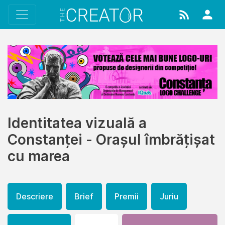
Identitatea vizuală a
Constanței - Orașul îmbrățișat
cu marea
Descriere
Brief
Premii
Juriu