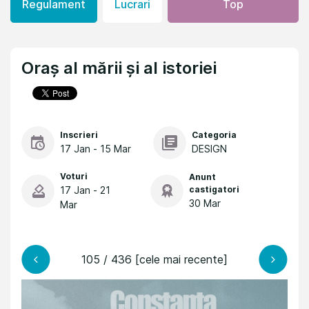
Regulament
Lucrari
Top
Oraș al mării și al istoriei
Inscrieri
Categoria
17 Jan - 15 Mar
DESIGN
Voturi
Anunt
17 Jan - 21
castigatori
30 Mar
Mar
105 / 436 [cele mai recente]