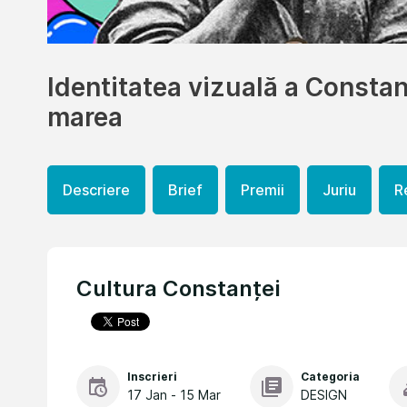
Identitatea vizuală a Constan
marea
Descriere
Brief
Premii
Juriu
R
Cultura Constanței
Inscrieri
Categoria
17 Jan - 15 Mar
DESIGN