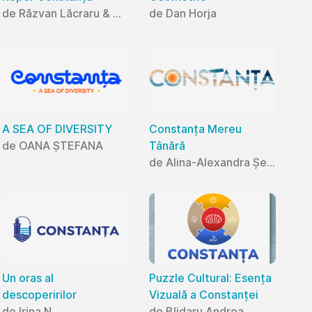
de Răzvan Lăcraru & Mihaela Lăcraru
de Dan Horja
A SEA OF DIVERSITY
Constanța Mereu
de OANA ȘTEFANA
Tânără
de Alina-Alexandra Șerban
Un oras al
Puzzle Cultural: Esența
descoperirilor
Vizuală a Constanței
de Irina N
de Blidaru Andrea