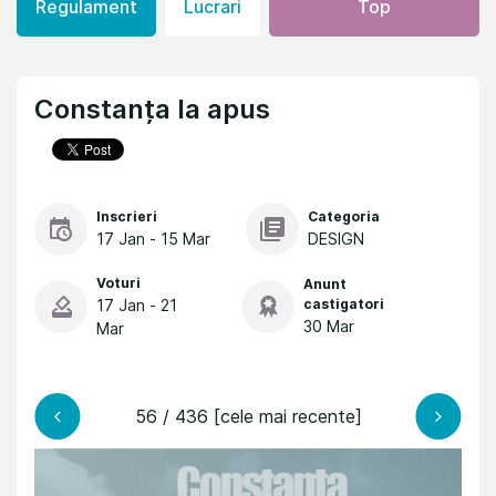
Regulament
Lucrari
Top
Constanța la apus
Inscrieri
Categoria
17 Jan - 15 Mar
DESIGN
Voturi
Anunt
17 Jan - 21
castigatori
30 Mar
Mar
56 / 436 [cele mai recente]