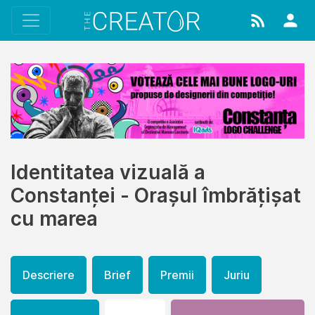
Identitatea vizuală a
Constanței - Orașul îmbrățișat
cu marea
Descriere
Brief
Premii
Juriu