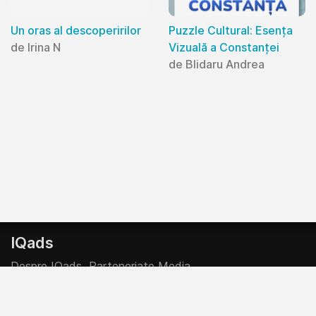
Un oras al descoperirilor
Puzzle Cultural: Esența
de Irina N
Vizuală a Constanței
de Blidaru Andrea
IQads
Despre IQads
Parteneriate Media
Creative Start-Up Program
Contributor @ IQads & SMARK
Politica Editoriala