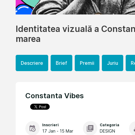
Identitatea vizuală a Constan
marea
Descriere
Brief
Premii
Juriu
R
Constanta Vibes
Inscrieri
Categoria
17 Jan - 15 Mar
DESIGN