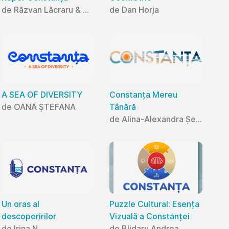
de Răzvan Lăcraru & Mihaela Lăcraru
de Dan Horja
A SEA OF DIVERSITY
Constanța Mereu
de OANA ȘTEFANA
Tânără
de Alina-Alexandra Șerban
Un oras al
Puzzle Cultural: Esența
descoperirilor
Vizuală a Constanței
de Irina N
de Blidaru Andrea