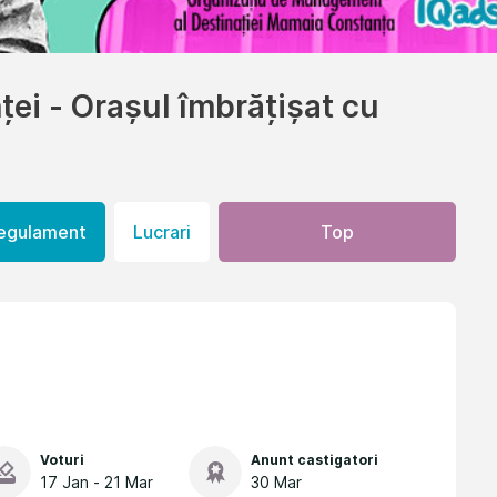
ței - Orașul îmbrățișat cu
egulament
Lucrari
Top
Voturi
Anunt castigatori
17 Jan - 21 Mar
30 Mar