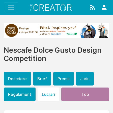
Nescafe Dolce Gusto Design
Competition
Descriere
Brief
Premii
Juriu
Regulament
Lucrari
Top