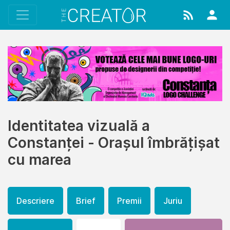
Identitatea vizuală a
Constanței - Orașul îmbrățișat
cu marea
Descriere
Brief
Premii
Juriu