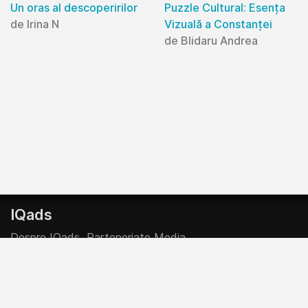
Un oras al descoperirilor
Puzzle Cultural: Esența
de Irina N
Vizuală a Constanței
de Blidaru Andrea
IQads
Despre IQads
Parteneriate Media
Creative Start-Up Program
Contributor @ IQads & SMARK
Politica Editoriala
Politica Comerciala
Legal Info
Prelucrarea Datelor Personale
Termeni si Conditii