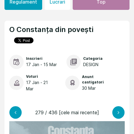
Regulament
Lucrari
Top
O Constanța din povești
Inscrieri
Categoria
17 Jan - 15 Mar
DESIGN
Voturi
Anunt
17 Jan - 21
castigatori
30 Mar
Mar
279 / 436 [cele mai recente]