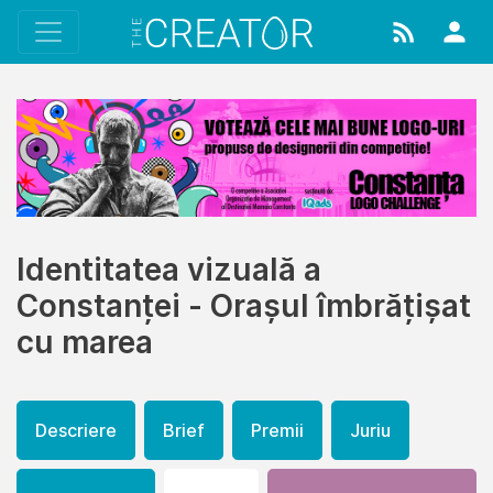
Identitatea vizuală a
Constanței - Orașul îmbrățișat
cu marea
Descriere
Brief
Premii
Juriu