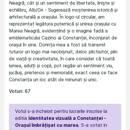
Neagră, cât și un sentiment de libertate, liniște și
echilibru, Alb/Gri - Sugerează moștenirea istorică și
arhitecturală a orașului. În logo-ul circular, am
reprezentat legătura puternică și unirea orașului cu
Marea Neagră, evidențiind și o imagine fadă a
emblematicului Cazino al Constanței, înconjurat de
orașul în sine. Dorința mea a fost să transmit
tuturor un logo mai neobișnuit, deloc plictisitor, plin
de viață și creativitate, în care consider că toată
lumea, adulți și copii, pot regăsi un sentiment viu,
jucăuș, prietenos și memorabil, exact ceea ce face
Constanța un loc atât de minunat și unic.
Voturi: 67
Votul s-a incheiat pentru lucrarile inscrise la
editia
Identitatea vizuală a Constanței -
Orașul îmbrățișat cu marea
. S-a votat in