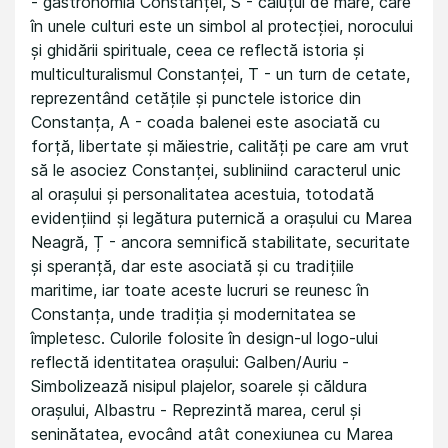
- gastronomia Constanței, S - căluțul de mare, care
în unele culturi este un simbol al protecției, norocului
și ghidării spirituale, ceea ce reflectă istoria și
multiculturalismul Constanței, T - un turn de cetate,
reprezentând cetățile și punctele istorice din
Constanța, A - coada balenei este asociată cu
forță, libertate și măiestrie, calități pe care am vrut
să le asociez Constanței, subliniind caracterul unic
al orașului și personalitatea acestuia, totodată
evidențiind și legătura puternică a orașului cu Marea
Neagră, Ț - ancora semnifică stabilitate, securitate
și speranță, dar este asociată și cu tradițiile
maritime, iar toate aceste lucruri se reunesc în
Constanța, unde tradiția și modernitatea se
împletesc. Culorile folosite în design-ul logo-ului
reflectă identitatea orașului: Galben/Auriu -
Simbolizează nisipul plajelor, soarele și căldura
orașului, Albastru - Reprezintă marea, cerul și
seninătatea, evocând atât conexiunea cu Marea