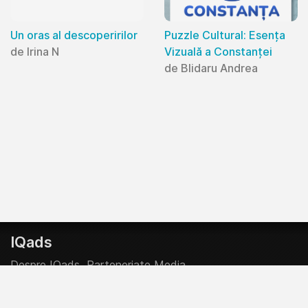
Un oras al descoperirilor
Puzzle Cultural: Esența
de Irina N
Vizuală a Constanței
de Blidaru Andrea
IQads
Despre IQads
Parteneriate Media
Creative Start-Up Program
Contributor @ IQads & SMARK
Politica Editoriala