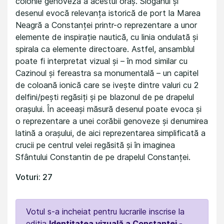
colonie genoveză a acestui oraș. Sloganul și
desenul evocă relevanța istorică de port la Marea
Neagră a Constanței printr-o reprezentare a unor
elemente de inspirație nautică, cu linia ondulată și
spirala ca elemente directoare. Astfel, ansamblul
poate fi interpretat vizual și – în mod similar cu
Cazinoul și fereastra sa monumentală – un capitel
de coloană ionică care se ivește dintre valuri cu 2
delfini/pești regăsiți și pe blazonul de pe drapelul
orașului. În aceeași măsură desenul poate evoca și
o reprezentare a unei corăbii genoveze și denumirea
latină a orașului, de aici reprezentarea simplificată a
crucii pe centrul velei regăsită și în imaginea
Sfântului Constantin de pe drapelul Constanței.
Voturi: 27
Votul s-a incheiat pentru lucrarile inscrise la
editia
Identitatea vizuală a Constanței -