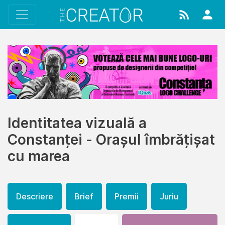
Identitatea vizuală a
Constanței - Orașul îmbrățișat
cu marea
Descriere
Brief
Premii
Juriu