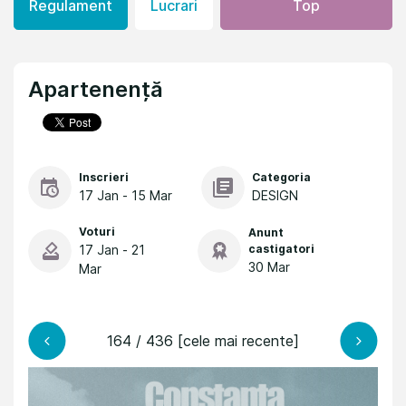
Regulament
Lucrari
Top
Apartenență
Inscrieri
Categoria
17 Jan - 15 Mar
DESIGN
Voturi
Anunt
17 Jan - 21
castigatori
30 Mar
Mar
164 / 436 [cele mai recente]