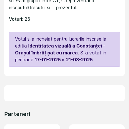
si le-am grupat intre CT, C reprezentand
inceputul/trecutul si T prezentul.
Voturi: 26
Votul s-a incheiat pentru lucrarile inscrise la
editia
Identitatea vizuală a Constanței -
Orașul îmbrățișat cu marea
. S-a votat in
perioada
17-01-2025 » 21-03-2025
Parteneri