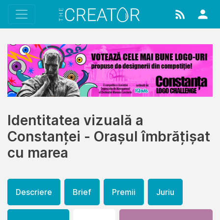
Identitatea vizuală a
Constanței - Orașul îmbrățișat
cu marea
Descriere
Brief
Premii
Juriu