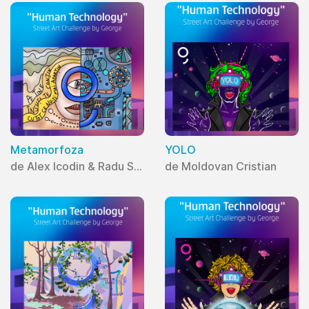
Metamorfoza
YOLO
de Alex Icodin & Radu Saizu
de Moldovan Cristian