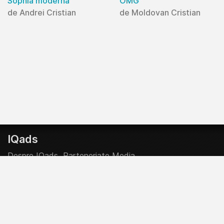
Sophia moderna
OMG
de Andrei Cristian
de Moldovan Cristian
IQads
Despre IQads
Parteneriate Media
Creative Start-Up Program
Contributor @ IQads & SMARK
Politica Editoriala
Politica Comerciala
Legal Info
Prelucrarea Datelor Personale
Termeni si Conditii
Despre cookies
Contacteaza-ne