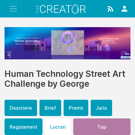
Human Technology Street Art
Challenge by George
Descriere
Brief
Premii
Juriu
Regulament
Lucrari
Top