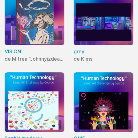
VISION
grey
de Mitrea "Johnnyizdead" Ionut
de Kims