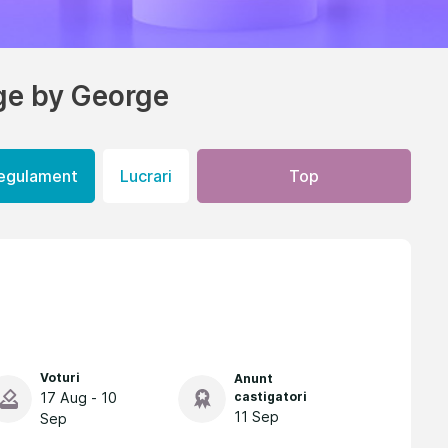
ge by George
egulament
Lucrari
Top
Voturi
Anunt
17 Aug - 10
castigatori
11 Sep
Sep