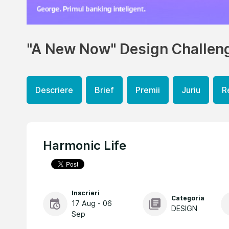
"A New Now" Design Challen
Descriere
Brief
Premii
Juriu
R
Harmonic Life
Inscrieri
Categoria
17 Aug - 06
DESIGN
Sep