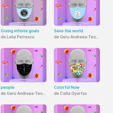
Giving infinite goals
Save the world
de Lelia Petrescu
de Geru Andreea-Teodora
people
Colorful Now
de Geru Andreea-Teodora
de Csilla Gyarfas