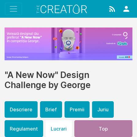
"A New Now" Design
Challenge by George
Descriere
Brief
Premii
Juriu
Regulament
Lucrari
Top