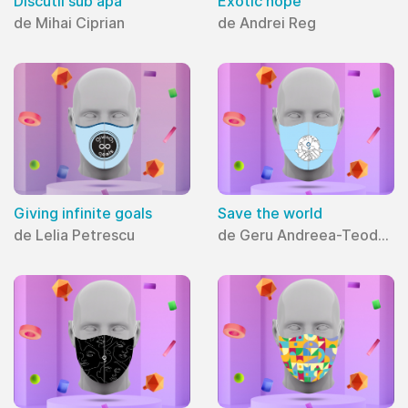
Discutii sub apa
Exotic hope
de Mihai Ciprian
de Andrei Reg
Giving infinite goals
Save the world
de Lelia Petrescu
de Geru Andreea-Teodora