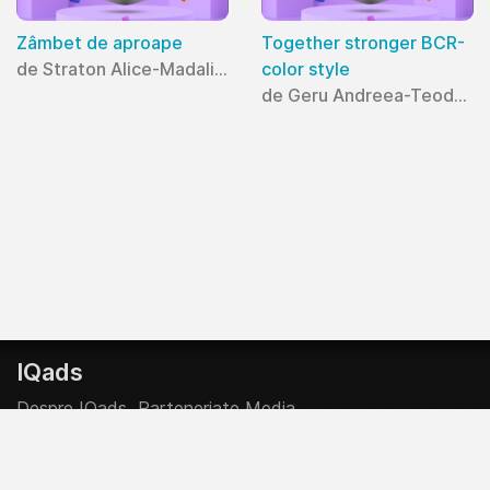
Zâmbet de aproape
Together stronger BCR-
de Straton Alice-Madalina
color style
de Geru Andreea-Teodora
IQads
Despre IQads
Parteneriate Media
Creative Start-Up Program
Contributor @ IQads & SMARK
Politica Editoriala
Politica Comerciala
Legal Info