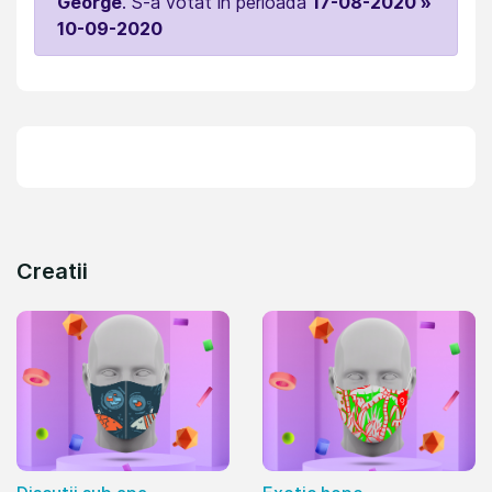
George
. S-a votat in perioada
17-08-2020 »
10-09-2020
Creatii