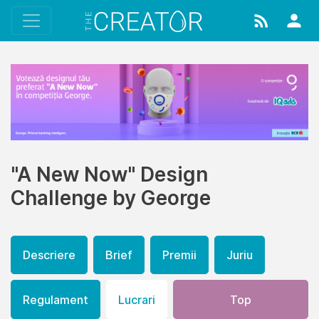
"A New Now" Design
Challenge by George
Descriere
Brief
Premii
Juriu
Regulament
Lucrari
Top