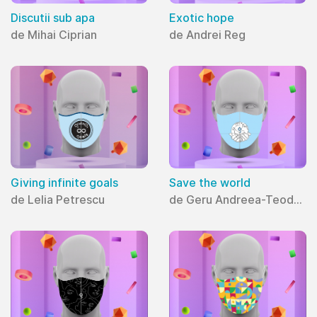
Discutii sub apa
Exotic hope
de Mihai Ciprian
de Andrei Reg
Giving infinite goals
Save the world
de Lelia Petrescu
de Geru Andreea-Teodora