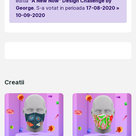
editia
"A New Now" Design Challenge by
George
. S-a votat in perioada
17-08-2020 »
10-09-2020
Creatii