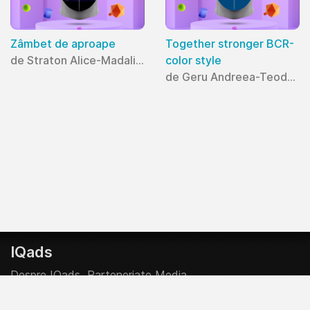
Zâmbet de aproape
Together stronger BCR-
de Straton Alice-Madalina
color style
de Geru Andreea-Teodora
IQads
Despre IQads
Parteneriate Media
Creative Start-Up Program
Contributor @ IQads & SMARK
Politica Editoriala