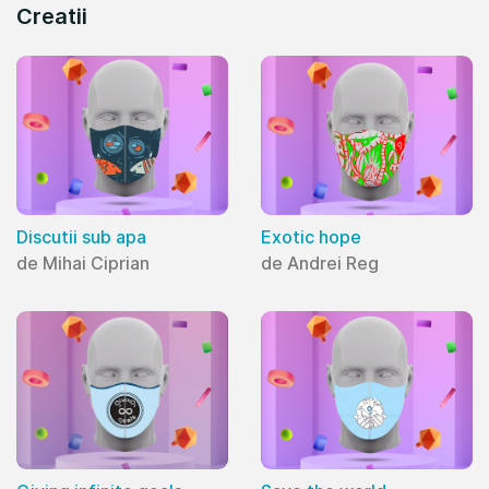
Creatii
Discutii sub apa
Exotic hope
de Mihai Ciprian
de Andrei Reg