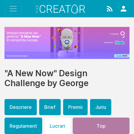
"A New Now" Design
Challenge by George
Descriere
Brief
Premii
Juriu
Regulament
Lucrari
Top