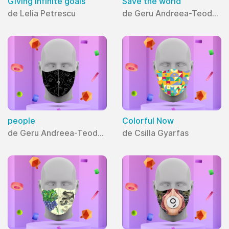
Giving infinite goals
Save the world
de Lelia Petrescu
de Geru Andreea-Teodora
people
Colorful Now
de Geru Andreea-Teodora
de Csilla Gyarfas