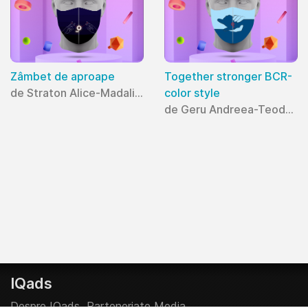
Zâmbet de aproape
Together stronger BCR-
de Straton Alice-Madalina
color style
de Geru Andreea-Teodora
IQads
Despre IQads
Parteneriate Media