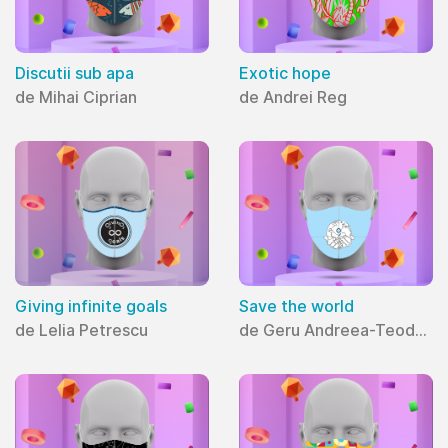
Discutii sub apa
Exotic hope
de Mihai Ciprian
de Andrei Reg
Giving infinite goals
Save the world
de Lelia Petrescu
de Geru Andreea-Teodora