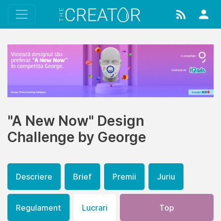
"A New Now" Design
Challenge by George
Descriere
Brief
Premii
Juriu
Regulament
Lucrari
Top