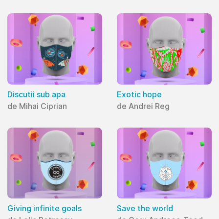
Discutii sub apa
Exotic hope
de Mihai Ciprian
de Andrei Reg
Giving infinite goals
Save the world