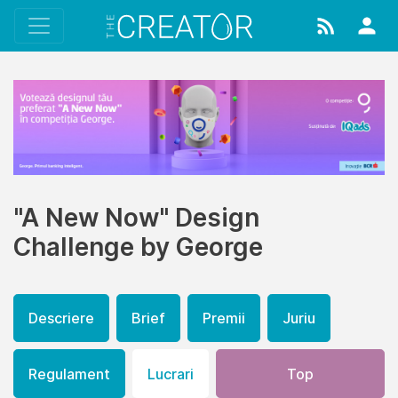
"A New Now" Design
Challenge by George
Descriere
Brief
Premii
Juriu
Regulament
Lucrari
Top