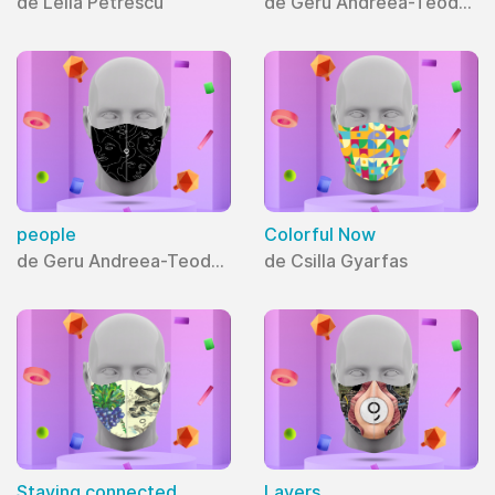
de Lelia Petrescu
de Geru Andreea-Teodora
people
Colorful Now
de Geru Andreea-Teodora
de Csilla Gyarfas
Staying connected
Layers