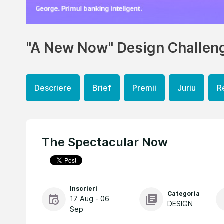
"A New Now" Design Challen
Descriere
Brief
Premii
Juriu
R
The Spectacular Now
Inscrieri
Categoria
17 Aug - 06
DESIGN
Sep