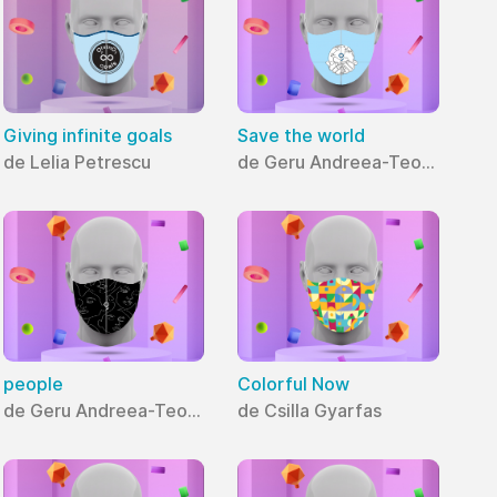
Giving infinite goals
Save the world
de Lelia Petrescu
de Geru Andreea-Teodora
people
Colorful Now
de Geru Andreea-Teodora
de Csilla Gyarfas