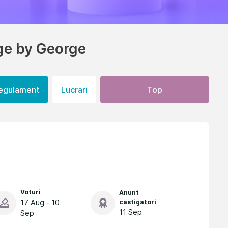
ge by George
egulament
Lucrari
Top
Voturi
Anunt
17 Aug - 10
castigatori
11 Sep
Sep