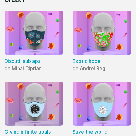
Discutii sub apa
Exotic hope
de Mihai Ciprian
de Andrei Reg
Giving infinite goals
Save the world