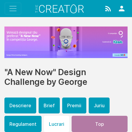
"A New Now" Design
Challenge by George
Descriere
Brief
Premii
Juriu
Regulament
Lucrari
Top