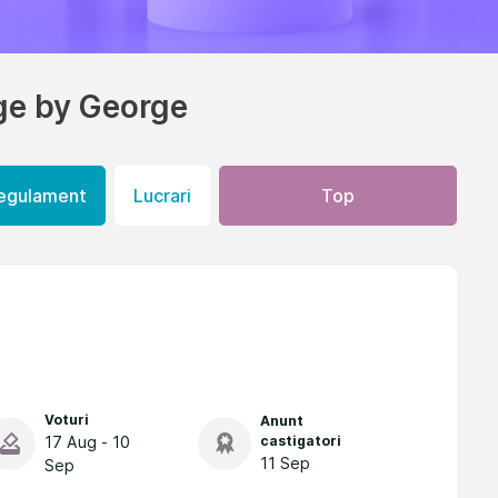
ge by George
egulament
Lucrari
Top
Voturi
Anunt
17 Aug - 10
castigatori
11 Sep
Sep