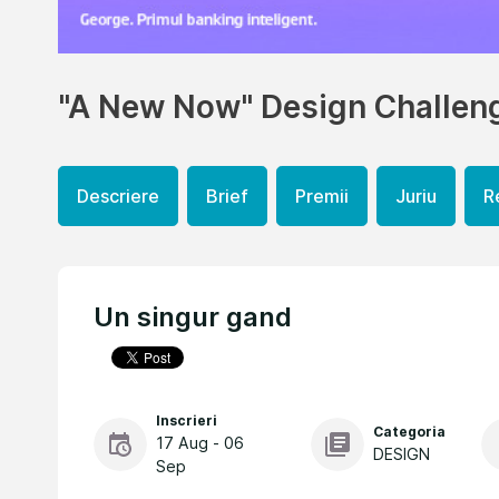
"A New Now" Design Challen
Descriere
Brief
Premii
Juriu
R
Un singur gand
Inscrieri
Categoria
17 Aug - 06
DESIGN
Sep