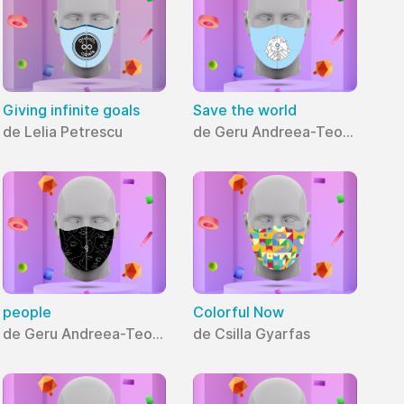
Giving infinite goals
Save the world
de Lelia Petrescu
de Geru Andreea-Teodora
people
Colorful Now
de Geru Andreea-Teodora
de Csilla Gyarfas