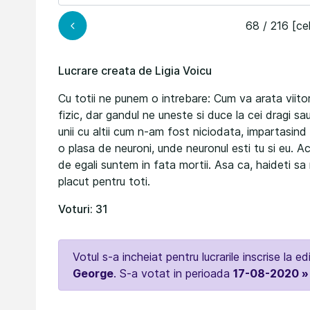
68 / 216 [ce
Lucrare creata de Ligia Voicu
Cu totii ne punem o intrebare: Cum va arata viit
fizic, dar gandul ne uneste si duce la cei dragi sa
unii cu altii cum n-am fost niciodata, impartasind 
o plasa de neuroni, unde neuronul esti tu si eu. 
de egali suntem in fata mortii. Asa ca, haideti sa
placut pentru toti.
Voturi: 31
Votul s-a incheiat pentru lucrarile inscrise la ed
George
. S-a votat in perioada
17-08-2020 »