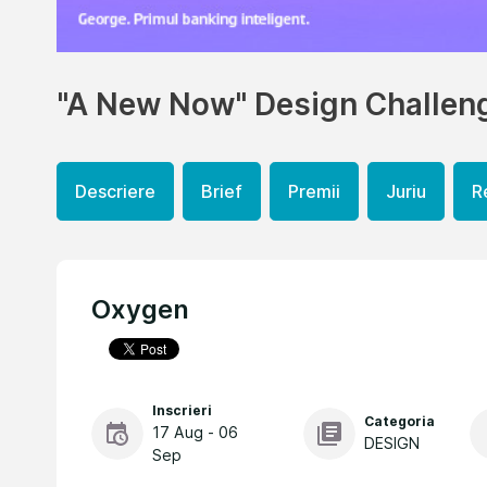
"A New Now" Design Challen
Descriere
Brief
Premii
Juriu
R
Oxygen
Inscrieri
Categoria
17 Aug - 06
DESIGN
Sep