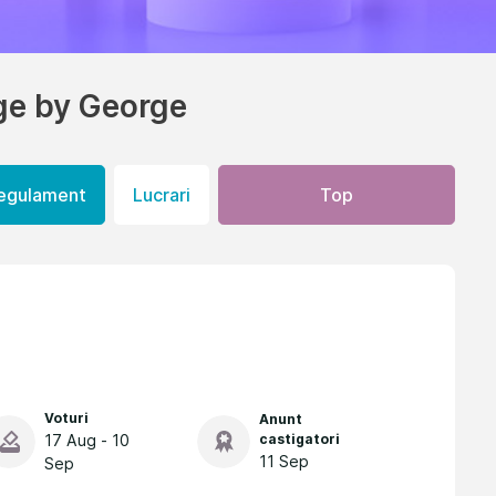
ge by George
egulament
Lucrari
Top
Voturi
Anunt
17 Aug - 10
castigatori
11 Sep
Sep