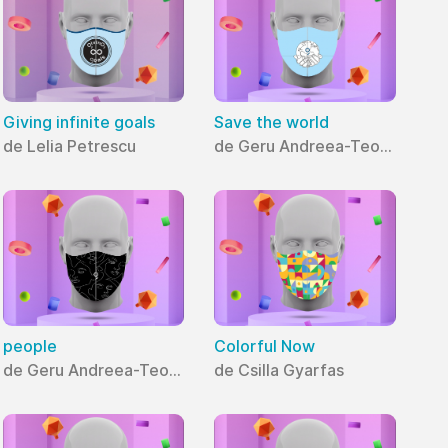
Giving infinite goals
Save the world
de Lelia Petrescu
de Geru Andreea-Teodora
people
Colorful Now
de Geru Andreea-Teodora
de Csilla Gyarfas