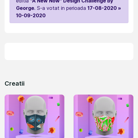
editia
"A New Now" Design Challenge by
George
. S-a votat in perioada
17-08-2020 »
10-09-2020
Creatii