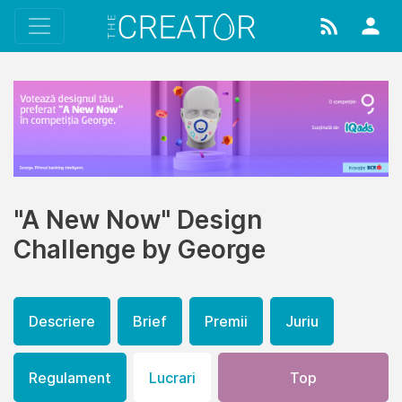
"A New Now" Design
Challenge by George
Descriere
Brief
Premii
Juriu
Regulament
Lucrari
Top