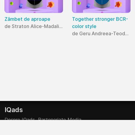
Zâmbet de aproape
Together stronger BCR-
de Straton Alice-Madalina
color style
de Geru Andreea-Teodora
IQads
Despre IQads
Parteneriate Media
Creative Start-Up Program
Contributor @ IQads & SMARK
Politica Editoriala