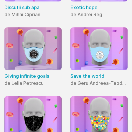
Discutii sub apa
Exotic hope
de Mihai Ciprian
de Andrei Reg
Giving infinite goals
Save the world
de Lelia Petrescu
de Geru Andreea-Teodora