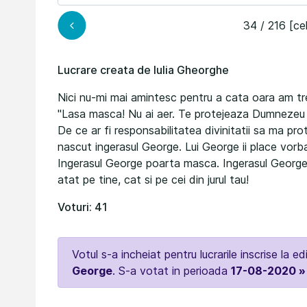
34 / 216 [ce
Lucrare creata de Iulia Gheorghe
Nici nu-mi mai amintesc pentru a cata oara am trec
"Lasa masca! Nu ai aer. Te protejeaza Dumnezeu in
De ce ar fi responsabilitatea divinitatii sa ma p
nascut ingerasul George. Lui George ii place vorba
Ingerasul George poarta masca. Ingerasul George e
atat pe tine, cat si pe cei din jurul tau!
Voturi: 41
Votul s-a incheiat pentru lucrarile inscrise la ed
George
. S-a votat in perioada
17-08-2020 »