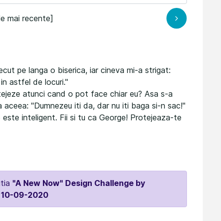
le mai recente]
ut pe langa o biserica, iar cineva mi-a strigat:
 astfel de locuri."
rotejeze atunci cand o pot face chiar eu? Asa s-a
 aceea: "Dumnezeu iti da, dar nu iti baga si-n sac!"
ste inteligent. Fii si tu ca George! Protejeaza-te
itia
"A New Now" Design Challenge by
 10-09-2020