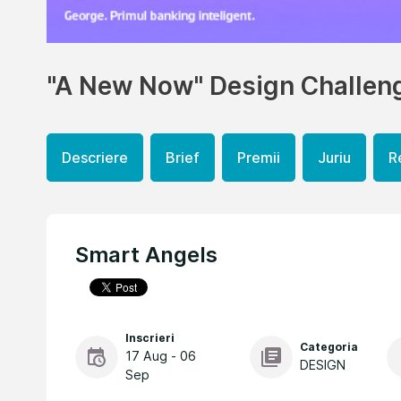
"A New Now" Design Challen
Descriere
Brief
Premii
Juriu
R
Smart Angels
Inscrieri
Categoria
17 Aug - 06
DESIGN
Sep