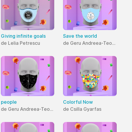
Giving infinite goals
Save the world
de Lelia Petrescu
de Geru Andreea-Teodora
people
Colorful Now
de Geru Andreea-Teodora
de Csilla Gyarfas