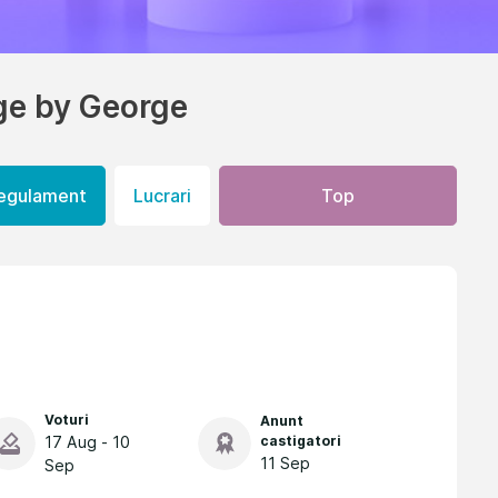
ge by George
egulament
Lucrari
Top
Voturi
Anunt
17 Aug - 10
castigatori
11 Sep
Sep