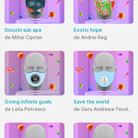
Discutii sub apa
Exotic hope
de Mihai Ciprian
de Andrei Reg
Giving infinite goals
Save the world
de Lelia Petrescu
de Geru Andreea-Teodora