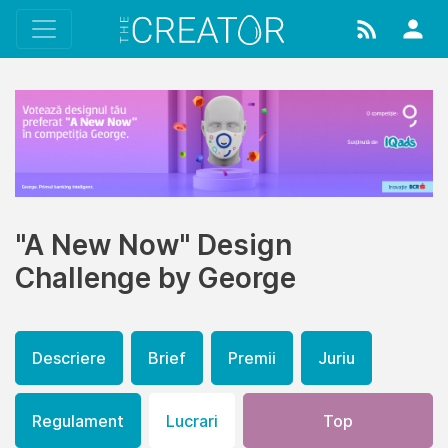
"A New Now" Design
Challenge by George
Descriere
Brief
Premii
Juriu
Regulament
Lucrari
Top