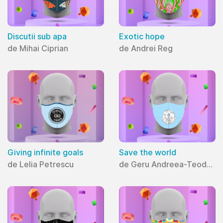
Discutii sub apa
Exotic hope
de Mihai Ciprian
de Andrei Reg
Giving infinite goals
Save the world
de Lelia Petrescu
de Geru Andreea-Teodora