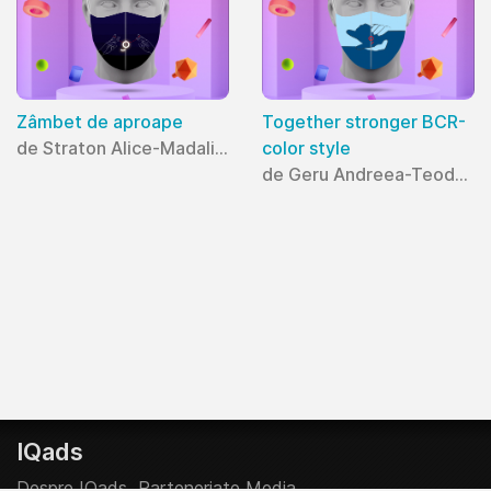
Zâmbet de aproape
Together stronger BCR-
de Straton Alice-Madalina
color style
de Geru Andreea-Teodora
IQads
Despre IQads
Parteneriate Media