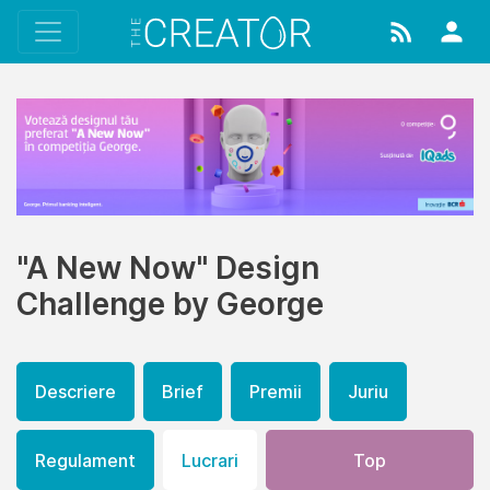
"A New Now" Design
Challenge by George
Descriere
Brief
Premii
Juriu
Regulament
Lucrari
Top