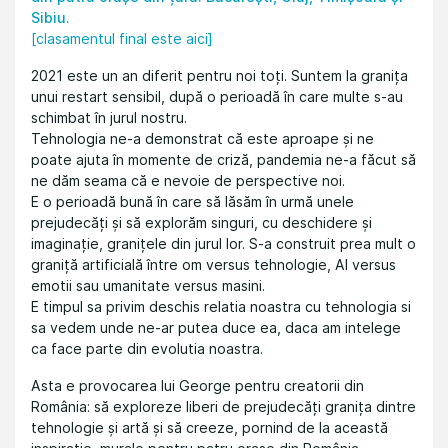
Sibiu.
[clasamentul final este aici]
2021 este un an diferit pentru noi toți. Suntem la granița
unui restart sensibil, după o perioadă în care multe s-au
schimbat în jurul nostru.
Tehnologia ne-a demonstrat că este aproape și ne
poate ajuta în momente de criză, pandemia ne-a făcut să
ne dăm seama că e nevoie de perspective noi.
E o perioadă bună în care să lăsăm în urmă unele
prejudecăți și să explorăm singuri, cu deschidere și
imaginație, granițele din jurul lor. S-a construit prea mult o
graniță artificială între om versus tehnologie, AI versus
emotii sau umanitate versus masini.
E timpul sa privim deschis relatia noastra cu tehnologia si
sa vedem unde ne-ar putea duce ea, daca am intelege
ca face parte din evolutia noastra.
Asta e provocarea lui George pentru creatorii din
România: să exploreze liberi de prejudecăți granița dintre
tehnologie și artă și să creeze, pornind de la această