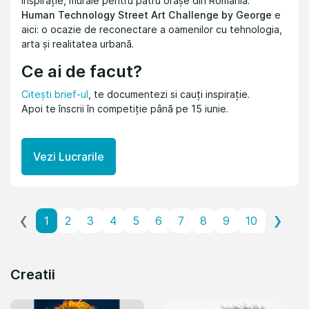
inspirație, murale pentru patru orașe din România.
Human Technology Street Art Challenge by George
e
aici: o ocazie de reconectare a oamenilor cu tehnologia,
arta și realitatea urbană.
Ce ai de facut?
Citești brief-ul
, te documentezi si cauți inspirație.
Apoi te înscrii în competiție până pe 15 iunie.
Vezi Lucrarile
‹
›
1
2
3
4
5
6
7
8
9
10
Creatii