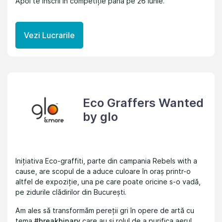
Apoi te înscrii în competiție până pe 26 iunie.
Vezi Lucrarile
Eco Graffers Wanted
by glo
Inițiativa Eco-graffiti, parte din campania Rebels with a
cause, are scopul de a aduce culoare în oraș printr-o
altfel de expoziție, una pe care poate oricine s-o vadă,
pe zidurile clădirilor din București.
Am ales să transformăm pereții gri în opere de artă cu
tema
#breakbinary
care au și rolul de a purifica aerul,