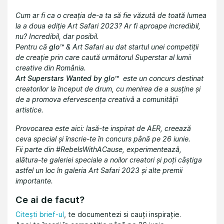
Cum ar fi ca o creația de-a ta să fie văzută de toată lumea
la a doua ediție Art Safari 2023? Ar fi aproape incredibil,
nu? Incredibil, dar posibil.
Pentru că
glo™
& Art Safari au dat startul unei competiții
de creație prin care caută următorul Superstar al lumii
creative din România.
Art Superstars Wanted by glo™
este un concurs destinat
creatorilor la început de drum, cu menirea de a susține și
de a promova efervescența creativă a comunității
artistice.
Provocarea este aici: lasă-te inspirat de AER, creează
ceva special și înscrie-te în concurs până pe 26 iunie.
Fii parte din #RebelsWithACause, experimentează,
alătura-te galeriei speciale a noilor creatori și poți câștiga
astfel un loc în galeria Art Safari 2023 și alte premii
importante.
Ce ai de facut?
Citești brief-ul
, te documentezi si cauți inspirație.