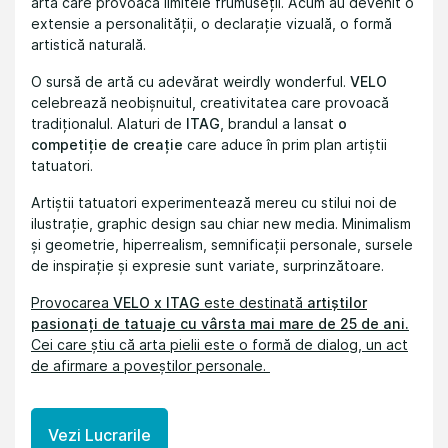
artă care provoacă limitele frumuseții. Acum au devenit o
extensie a personalității, o declarație vizuală, o formă
artistică naturală.
O sursă de artă cu adevărat weirdly wonderful.
VELO
celebrează neobișnuitul, creativitatea care provoacă
tradiționalul. Alaturi de
ITAG
, brandul a lansat
o
competiție de creație
care aduce în prim plan artiștii
tatuatori.
Artiștii tatuatori experimentează mereu cu stilui noi de
ilustrație, graphic design sau chiar new media. Minimalism
și geometrie, hiperrealism, semnificații personale, sursele
de inspirație și expresie sunt variate, surprinzătoare.
Provocarea
VELO x ITAG
este destinată
artiștilor
pasionați de tatuaje cu vârsta mai mare de 25 de ani.
Cei care știu că arta pielii este o formă de dialog, un act
de afirmare a poveștilor personale.
Vezi Lucrarile