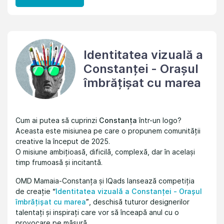
Identitatea vizuală a
Constanței - Orașul
îmbrățișat cu marea
Cum ai putea să cuprinzi
Constanța
într-un logo?
Aceasta este misiunea pe care o propunem comunității
creative la început de 2025.
O misiune ambițioasă, dificilă, complexă, dar în același
timp frumoasă și incitantă.
OMD Mamaia-Constanța și IQads lansează competiția
de creație
“
Identitatea vizuală a Constanței - Orașul
îmbrățișat cu marea
”
, deschisă tuturor designerilor
talentați și inspirați care vor să înceapă anul cu o
provocare pe măsură.