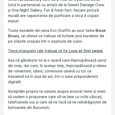
totul în parteneriat cu artiștii de la Sweet Damage Crew
și One Night Gallery. Fun & fresh fact: fiecare pictură
murală are capacitatea de purificare a circa 4 copaci
maturi.
Toate muralele din seria Eco-Graffiti au avut teme
Break
Binary
, iar ultimul va trebuie să încheie șirul muralelor de
pe zidurile orașului într-o explozie de culori.
Tema propunerii tale trebuie să fie
Love at first swipe
.
Asa că gândește-te la o operă care împrospătează aerul
din oraș, dar care, în același timp, împrospătează și ideea
de romantism, iubire, conexiune umană cu tot ce
înseamnă ea în ziua de azi, într-o lume preponderent
digitală.
Așteptăm propria ta viziune asupra acestei teme și vrem
să vedem o propunere care să ne lase cu ochii căscați,
telefoanele sus și care să ne facă să ne reîndrăgostim de
betoanele din București.