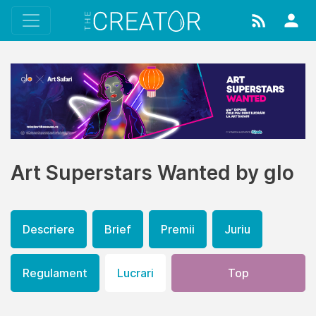
Art Superstars Wanted by glo
Descriere
Brief
Premii
Juriu
Regulament
Lucrari
Top