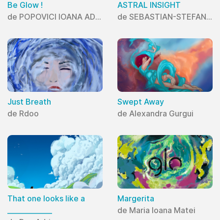
Be Glow !
ASTRAL INSIGHT
de POPOVICI IOANA ADRIANA
de SEBASTIAN-STEFAN AONCIOAIE
Just Breath
Swept Away
de Rdoo
de Alexandra Gurgui
That one looks like a
Margerita
_____________
de Maria Ioana Matei