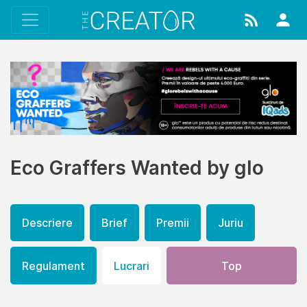
Eco Graffers Wanted by glo
Descriere
Brief
Premii
Juriu
Regulament
Lucrari
Top