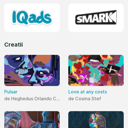
Creatii
Pulsar
Love at any costs
de Heghedus Orlando Cristian
de Cosma Stef