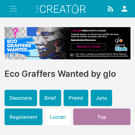
Eco Graffers Wanted by glo
Descriere
Brief
Premii
Juriu
Regulament
Lucrari
Top