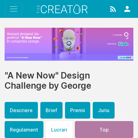
"A New Now" Design
Challenge by George
Descriere
Brief
Premii
Juriu
Regulament
Lucrari
Top