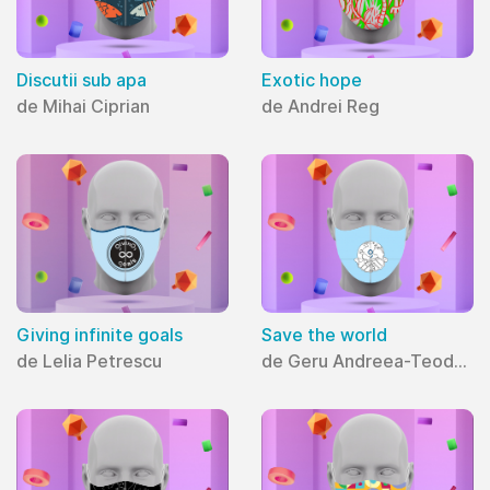
Discutii sub apa
Exotic hope
de Mihai Ciprian
de Andrei Reg
Giving infinite goals
Save the world
de Lelia Petrescu
de Geru Andreea-Teodora