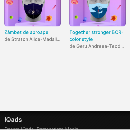
Zâmbet de aproape
Together stronger BCR-
de Straton Alice-Madalina
color style
de Geru Andreea-Teodora
IQads
Despre IQads
Parteneriate Media