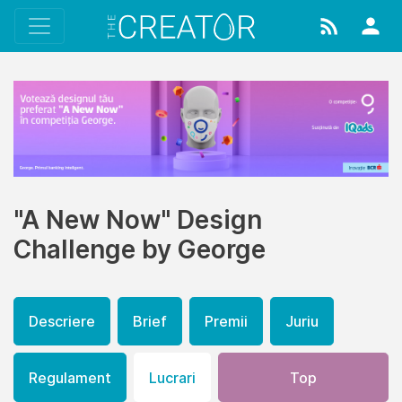
"A New Now" Design
Challenge by George
Descriere
Brief
Premii
Juriu
Regulament
Lucrari
Top