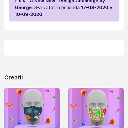
editia
"A New Now" Design Challenge by
George
. S-a votat in perioada
17-08-2020 »
10-09-2020
Creatii