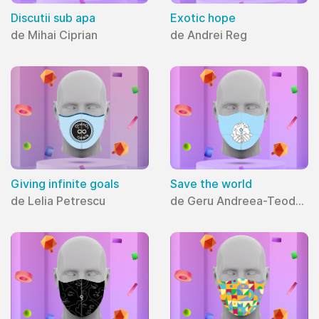
Discutii sub apa
Exotic hope
de Mihai Ciprian
de Andrei Reg
Giving infinite goals
Save the world
de Lelia Petrescu
de Geru Andreea-Teodora