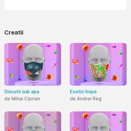
Creatii
Discutii sub apa
Exotic hope
de Mihai Ciprian
de Andrei Reg