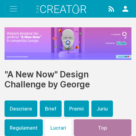
"A New Now" Design
Challenge by George
Descriere
Brief
Premii
Juriu
Regulament
Lucrari
Top