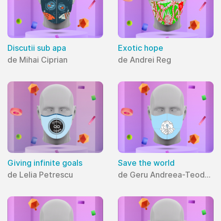
Discutii sub apa
Exotic hope
de Mihai Ciprian
de Andrei Reg
Giving infinite goals
Save the world
de Lelia Petrescu
de Geru Andreea-Teodora