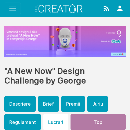
"A New Now" Design
Challenge by George
Descriere
Brief
Premii
Juriu
Regulament
Lucrari
Top