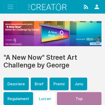
"A New Now" Street Art
Challenge by George
Descriere
Brief
Premii
Juriu
Regulament
Lucrari
Top