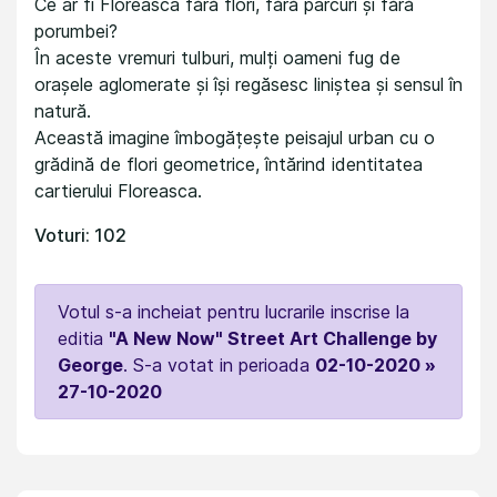
Ce ar fi Floreasca fără flori, fără parcuri și fără
porumbei?
În aceste vremuri tulburi, mulți oameni fug de
orașele aglomerate și își regăsesc liniștea și sensul în
natură.
Această imagine îmbogățește peisajul urban cu o
grădină de flori geometrice, întărind identitatea
cartierului Floreasca.
Voturi: 102
Votul s-a incheiat pentru lucrarile inscrise la
editia
"A New Now" Street Art Challenge by
George
. S-a votat in perioada
02-10-2020 »
27-10-2020