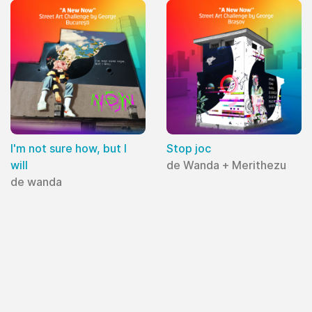
I'm not sure how, but I
Stop joc
will
de Wanda + Merithezu
de wanda