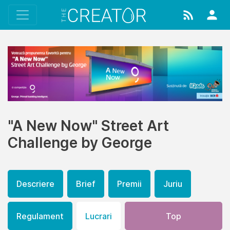
"A New Now" Street Art
Challenge by George
Descriere
Brief
Premii
Juriu
Regulament
Lucrari
Top